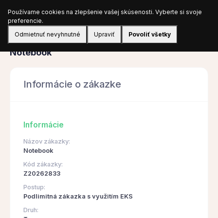
Používame cookies na zlepšenie vašej skúsenosti. Vyberte si svoje
Prihlásiť sa
preferencie.
Odmietnuť nevyhnutné
Upraviť
Povoliť všetky
Obstarávanie
Notebook
Informácie o zákazke
Informácie
Názov zákazky:
Notebook
Kód zákazky:
Z20262833
Postup:
Podlimitná zákazka s využitím EKS
Druh: