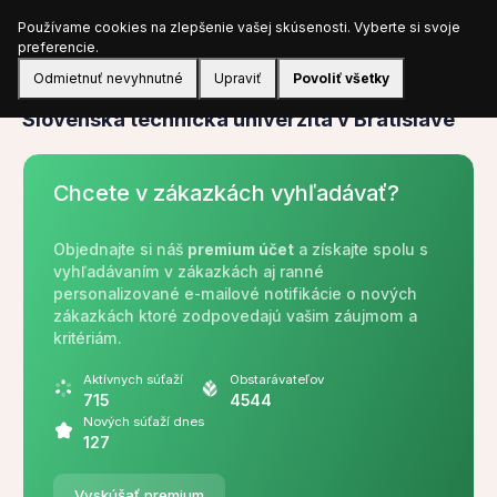
Používame cookies na zlepšenie vašej skúsenosti. Vyberte si svoje
Prihlásiť sa
preferencie.
Odmietnuť nevyhnutné
Upraviť
Povoliť všetky
Verejný obstarávateľ
Slovenská technická univerzita v Bratislave
Chcete v zákazkách vyhľadávať?
Objednajte si náš
premium účet
a získajte spolu s
vyhľadávaním v zákazkách aj ranné
personalizované e-mailové notifikácie o nových
zákazkách ktoré zodpovedajú vašim záujmom a
kritériám.
Aktívnych súťaží
Obstarávateľov
715
4544
Nových súťaží dnes
127
Vyskúšať premium