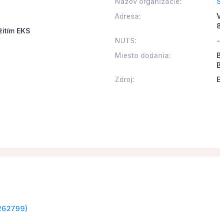
Názov organizácie:
Adresa:
žitím EKS
NUTS:
-
Miesto dodania:
B
Zdroj:
0262799)