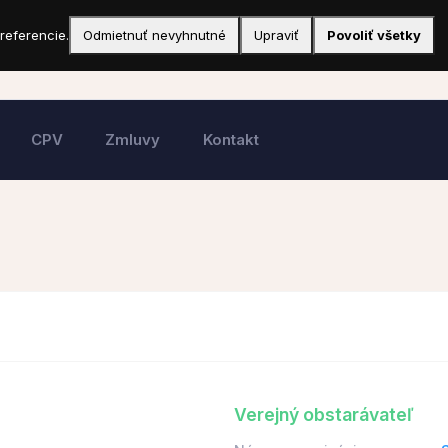
referencie.
Odmietnuť nevyhnutné
Upraviť
Povoliť všetky
CPV
Zmluvy
Kontakt
Verejný obstarávateľ