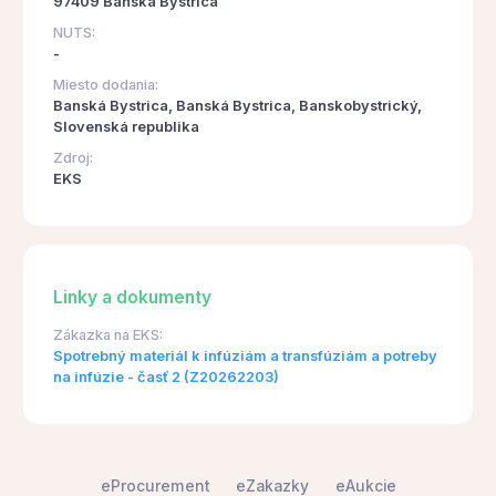
97409 Banská Bystrica
NUTS:
-
Miesto dodania:
Banská Bystrica, Banská Bystrica, Banskobystrický,
Slovenská republika
Zdroj:
EKS
Linky a dokumenty
Zákazka na EKS:
Spotrebný materiál k infúziám a transfúziám a potreby
na infúzie - časť 2 (Z20262203)
eProcurement
eZakazky
eAukcie