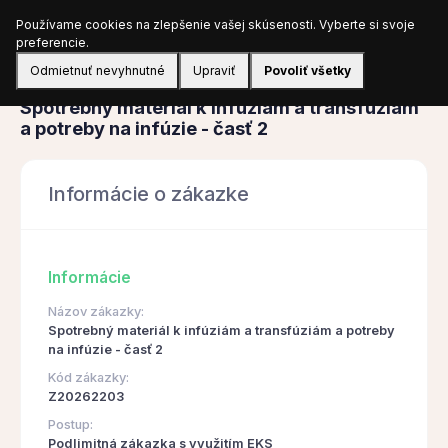
Používame cookies na zlepšenie vašej skúsenosti. Vyberte si svoje
Prihlásiť sa
preferencie.
Odmietnuť nevyhnutné
Upraviť
Povoliť všetky
Obstarávanie
Spotrebný materiál k infúziám a transfúziám
a potreby na infúzie - časť 2
Informácie o zákazke
Informácie
Názov zákazky:
Spotrebný materiál k infúziám a transfúziám a potreby
na infúzie - časť 2
Kód zákazky:
Z20262203
Postup:
Podlimitná zákazka s využitím EKS