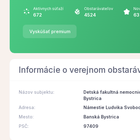
Aktívnych súťaží
Obstarávateľov
Nov
672
4524
63
Vyskúšať premium
Informácie o verejnom obstará
Názov subjektu:
Detská fakultná nemocnic
Bystrica
Adresa:
Námestie Ludvika Svobo
Mesto:
Banská Bystrica
PSČ:
97409