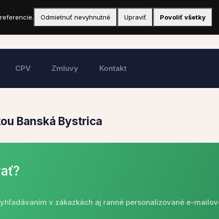
referencie.
Odmietnuť nevyhnutné
Upraviť
Povoliť všetky
CPV
Zmluvy
Kontakt
kou Banská Bystrica
ať?
 vyhľadávaním v zákazkách aj ranné personalizované e-mailov