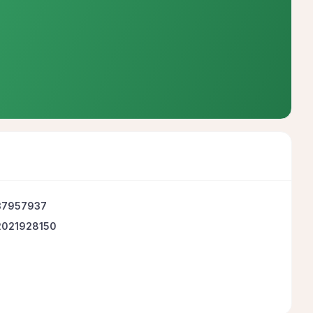
37957937
2021928150