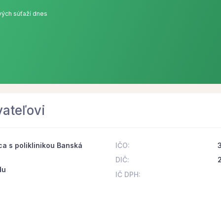
ých súťaží dnes
vateľovi
a s poliklinikou Banská
IČO:
DIČ:
du
IČ DPH: