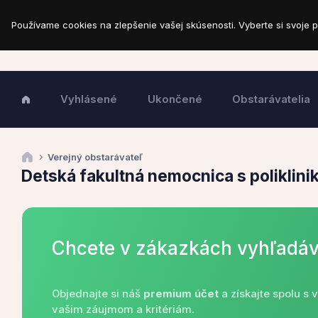
Používame cookies na zlepšenie vašej skúsenosti. Vyberte si svoje p
Vyhlásené
Ukončené
Obstarávatelia
Verejný obstarávateľ
Detská fakultná nemocnica s poliklini
Chcete v zákazkách vyhľadáv
Objednajte si náš
premium účet
a získajte spolu s
vašim záujmom a kritériám.