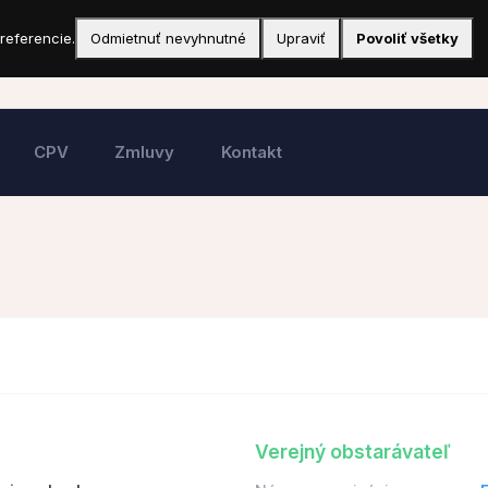
referencie.
Odmietnuť nevyhnutné
Upraviť
Povoliť všetky
CPV
Zmluvy
Kontakt
Verejný obstarávateľ