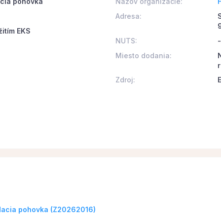
acia pohovka
Názov organizácie:
Adresa:
žitím EKS
NUTS:
-
Miesto dodania:
Zdroj:
adacia pohovka (Z20262016)