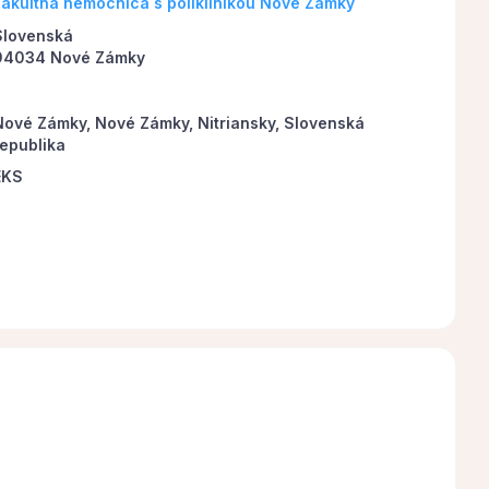
Fakultná nemocnica s poliklinikou Nové Zámky
Slovenská
94034 Nové Zámky
Nové Zámky, Nové Zámky, Nitriansky, Slovenská
republika
EKS