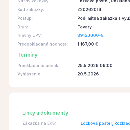
Názov zákazky:
Lôžková posteľ, Rozklad
Kód zákazky:
Z20262016
Postup:
Podlimitná zákazka s vyu
Druh:
Tovary
Hlavný CPV:
39150000-8
Predpokladaná hodnota:
1 167,00 €
Termíny
Predkladanie ponúk:
25.5.2026 09:00
Vyhlásenie:
20.5.2026
Linky a dokumenty
Zákazka na EKS:
Lôžková posteľ, Rozkl