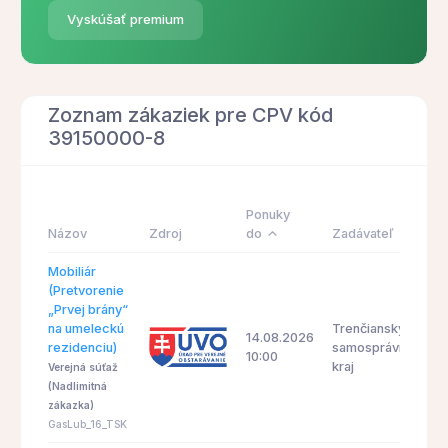
Vyskúšať premium
Zoznam zákaziek pre CPV kód
39150000-8
Ponuky
Názov
Zdroj
do
Zadávateľ
Mobiliár
(Pretvorenie
„Prvej brány“
na umeleckú
Trenčiansky
14.08.2026
rezidenciu)
samosprávny
10:00
kraj
Verejná súťaž
(Nadlimitná
zákazka)
GasLub_16_TSK