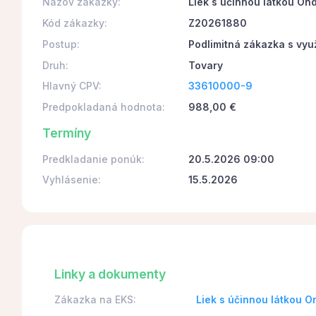
Názov zákazky:
Liek s účinnou látkou On
Kód zákazky:
Z20261880
Postup:
Podlimitná zákazka s vyu
Druh:
Tovary
Hlavný CPV:
33610000-9
Predpokladaná hodnota:
988,00 €
Termíny
Predkladanie ponúk:
20.5.2026 09:00
Vyhlásenie:
15.5.2026
Linky a dokumenty
Zákazka na EKS:
Liek s účinnou látkou 