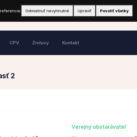
referencie.
Odmietnuť nevyhnutné
Upraviť
Povoliť všetky
CPV
Zmluvy
Kontakt
asť 2
Verejný obstarávateľ