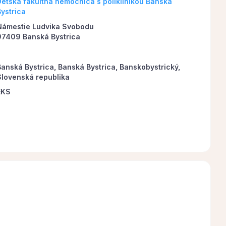
Detská fakultná nemocnica s poliklinikou Banská
Bystrica
Námestie Ludvika Svobodu
97409 Banská Bystrica
Banská Bystrica, Banská Bystrica, Banskobystrický,
Slovenská republika
EKS