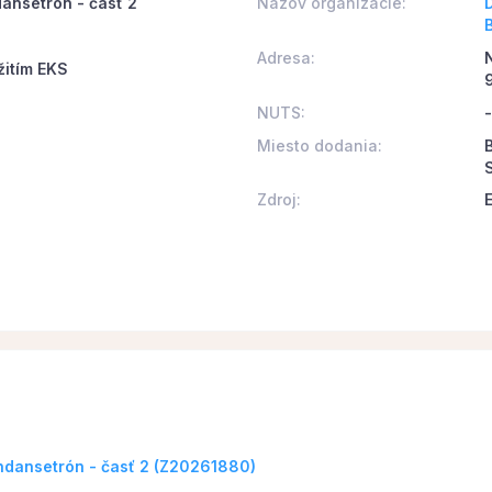
dansetrón - časť 2
Názov organizácie:
Adresa:
žitím EKS
NUTS:
-
Miesto dodania:
Zdroj:
Ondansetrón - časť 2 (Z20261880)