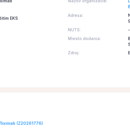
liximab
Názov organizácie:
Adresa:
žitím EKS
NUTS:
-
Miesto dodania:
Zdroj:
nfliximab (Z20261776)