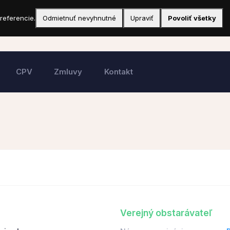
referencie.
Odmietnuť nevyhnutné
Upraviť
Povoliť všetky
CPV
Zmluvy
Kontakt
Verejný obstarávateľ