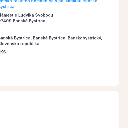
Detská fakultná nemocnica s poliklinikou Banská
Bystrica
Námestie Ludvika Svobodu
97409 Banská Bystrica
Banská Bystrica, Banská Bystrica, Banskobystrický,
Slovenská republika
EKS