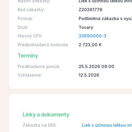
Názov zákazky:
Liek s účinnou látkou inf
Kód zákazky:
Z20261776
Postup:
Podlimitná zákazka s vyu
Druh:
Tovary
Hlavný CPV:
33690000-3
Predpokladaná hodnota:
2 723,00 €
Termíny
Predkladanie ponúk:
25.5.2026 09:00
Vyhlásenie:
12.5.2026
Linky a dokumenty
Zákazka na EKS:
Liek s účinnou látkou i