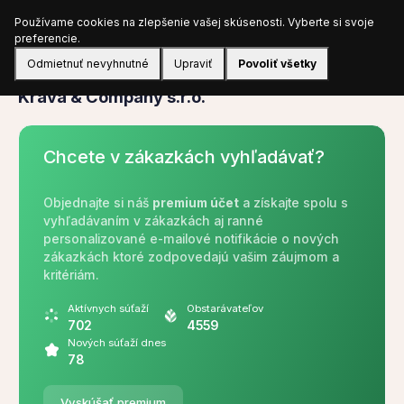
Používame cookies na zlepšenie vašej skúsenosti. Vyberte si svoje
Prihlásiť sa
preferencie.
Odmietnuť nevyhnutné
Upraviť
Povoliť všetky
Verejný obstarávateľ
Krava & Company s.r.o.
Chcete v zákazkách vyhľadávať?
Objednajte si náš
premium účet
a získajte spolu s
vyhľadávaním v zákazkách aj ranné
personalizované e-mailové notifikácie o nových
zákazkách ktoré zodpovedajú vašim záujmom a
kritériám.
Aktívnych súťaží
Obstarávateľov
702
4559
Nových súťaží dnes
78
Vyskúšať premium