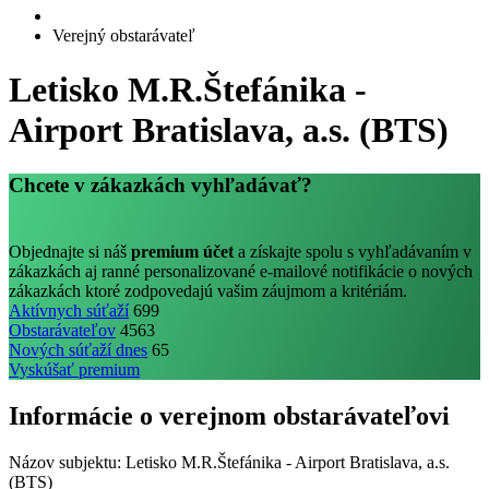
Verejný obstarávateľ
Letisko M.R.Štefánika -
Airport Bratislava, a.s. (BTS)
Chcete v zákazkách vyhľadávať?
Objednajte si náš
premium účet
a získajte spolu s vyhľadávaním v
zákazkách aj ranné personalizované e-mailové notifikácie o nových
zákazkách ktoré zodpovedajú vašim záujmom a kritériám.
Aktívnych súťaží
699
Obstarávateľov
4563
Nových súťaží dnes
65
Vyskúšať premium
Informácie o verejnom obstarávateľovi
Názov subjektu:
Letisko M.R.Štefánika - Airport Bratislava, a.s.
(BTS)