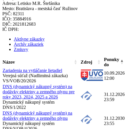
Adresa:
Letisko M.R. Štefánika
Mesto:
Bratislava - mestská časť Ružinov
PSČ:
82311
IČO:
35884916
DIČ:
2021812683
IČ DPH:
Aktívne zákazky
Archív zákaziek
Zmluvy
Ponuky
Názov
Zdroj
do
Zariadenia na vytláčanie lietadiel
10.09.2026
Verejná súťaž (Nadlimitná zákazka)
12:00
VS/VOB/20/2026
DNS (dynamický nákupný systém) na
dodávky elektriny a zemného plynu pre
31.12.2026
roky 2023, 2024, 2025 a 2026
23:59
Dynamický nákupný systém
DNS/1/2022
DNS (dynamický nákupný systém) na
dodávky elektriny a zemného plynu
31.12.2030
Dynamický nákupný systém
23:55
DNS/VOB/4/2026