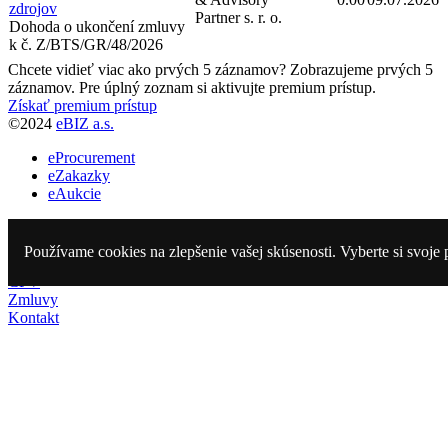
zdrojov
Partner s. r. o.
Dohoda o ukončení zmluvy
k č. Z/BTS/GR/48/2026
Chcete vidieť viac ako prvých 5 záznamov?
Zobrazujeme prvých 5
záznamov. Pre úplný zoznam si aktivujte premium prístup.
Získať premium prístup
©2024
eBIZ a.s.
eProcurement
eZakazky
eAukcie
Vyhlásené
Ukončené
Používame cookies na zlepšenie vašej skúsenosti. Vyberte si svoje 
Obstarávatelia
CPV
Zmluvy
Kontakt