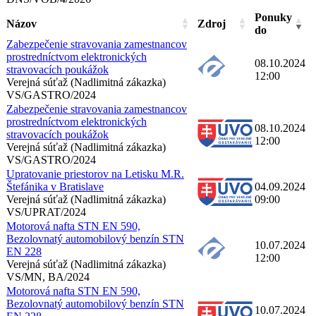
Ponuky
Názov
Zdroj
do
Zabezpečenie stravovania zamestnancov
prostredníctvom elektronických
08.10.2024
stravovacích poukážok
12:00
Verejná súťaž (Nadlimitná zákazka)
VS/GASTRO/2024
Zabezpečenie stravovania zamestnancov
prostredníctvom elektronických
08.10.2024
stravovacích poukážok
12:00
Verejná súťaž (Nadlimitná zákazka)
VS/GASTRO/2024
Upratovanie priestorov na Letisku M.R.
Štefánika v Bratislave
04.09.2024
Verejná súťaž (Nadlimitná zákazka)
09:00
VS/UPRAT/2024
Motorová nafta STN EN 590,
Bezolovnatý automobilový benzín STN
10.07.2024
EN 228
12:00
Verejná súťaž (Nadlimitná zákazka)
VS/MN, BA/2024
Motorová nafta STN EN 590,
Bezolovnatý automobilový benzín STN
10.07.2024