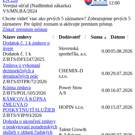
EN 228
12:00
Verejná súťaž (Nadlimitná zákazka)
VS/MN,BA/2024
Chcete vidieť viac ako prvých 5 záznamov?
Zobrazujeme prvých 5
záznamov. Pre úplný zoznam si aktivujte premium prístup.
Získať premium prístup
Názov zmluvy
Dodávateľ
Suma
Dátum
Dodatok č. 1 k zmluve o
úvere
Slovenská
0.00
05.08.2026
Dodatok č. 1 k
sporiteľňa, a.s.
Z/BTS/DFI/247/2025
Zmluva o vykonaní
dezinsekčných a
CHEMIX-D
0.00
29.07.2026
deratizačných prác
s.r.o.
Z/BTS/DTPR/72/2026
Kúpna zmluva
Power Stow
0.00
16.07.2026
Z/BTS/POL/105/2026
A/S
RÁMCOVÁ KÚPNA
ZMLUVA O
HOPIN s.r.o.
0.00
15.07.2026
POSKYTNUTÍ SLUŽIEB
Z/BTS/VIP/93/2026
Dohoda o ukončení zmluvy
o poskytovaní poradenských
Talent Growth
služieb v oblasti ľudských
& Advisory
0.00
09.07.2026