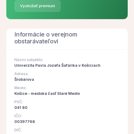
Vyskúšať premium
Informácie o verejnom
obstarávateľovi
Názov subjektu:
Univerzita Pavla Jozefa Šafárika v Košiciach
Adresa:
Šrobárova
Mesto:
Košice - mestská časť Staré Mesto
PSČ:
041 80
IČO:
00397768
DIČ: