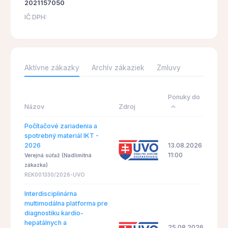
2021157050
IČ DPH:
Aktívne zákazky
Archív zákaziek
Zmluvy
Ponuky do
Názov
Zdroj
Počítačové zariadenia a
spotrebný materiál IKT -
2026
13.08.2026
11:00
Verejná súťaž (Nadlimitná
zákazka)
REK001330/2026-UVO
Interdisciplinárna
multimodálna platforma pre
diagnostiku kardio-
hepatálnych a
25.08.2026