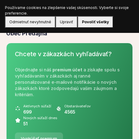
Používame cookies na zlepšenie vašej skúsenosti. Vyberte si svoje
Prihlásiť sa
preferencie.
Odmietnuť nevyhnutné
Upraviť
Povoliť všetky
Verejný obstarávateľ
Obec Predajná
Chcete v zákazkách vyhľadávať?
Objednajte si náš
premium účet
a získajte spolu s
vyhľadávaním v zákazkách aj ranné
personalizované e-mailové notifikácie o nových
zákazkách ktoré zodpovedajú vašim záujmom a
kritériám.
Aktívnych súťaží
Obstarávateľov
699
4565
Nových súťaží dnes
51
Vyskúšať premium