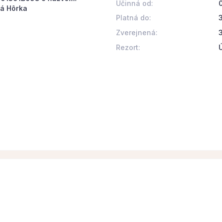
Účinná od:
ká Hôrka
Platná do:
Zverejnená:
Rezort: