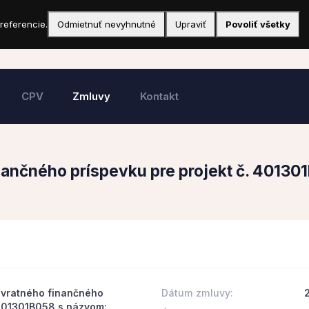
referencie.
Odmietnuť nevyhnutné
Upraviť
Povoliť všetky
CPV
Zmluvy
Kontakt
nančného príspevku pre projekt č. 40130
ávratného finančného
Dátum zmluvy:
 401301B058 s názvom: