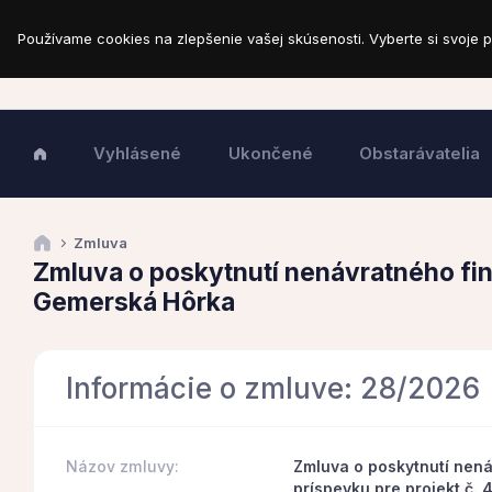
Používame cookies na zlepšenie vašej skúsenosti. Vyberte si svoje p
Vyhlásené
Ukončené
Obstarávatelia
Zmluva
Zmluva o poskytnutí nenávratného fi
Gemerská Hôrka
Informácie o zmluve: 28/2026
Názov zmluvy:
Zmluva o poskytnutí nen
príspevku pre projekt č.