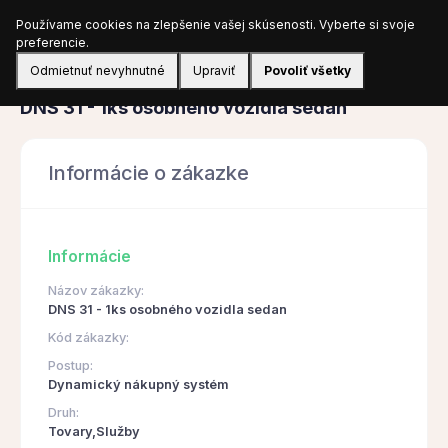
Používame cookies na zlepšenie vašej skúsenosti. Vyberte si svoje
Prihlásiť sa
preferencie.
Odmietnuť nevyhnutné
Upraviť
Povoliť všetky
Obstarávanie
DNS 31 - 1ks osobného vozidla sedan
Informácie o zákazke
Informácie
Názov zákazky:
DNS 31 - 1ks osobného vozidla sedan
Kód zákazky:
Postup:
Dynamický nákupný systém
Druh:
Tovary,Služby