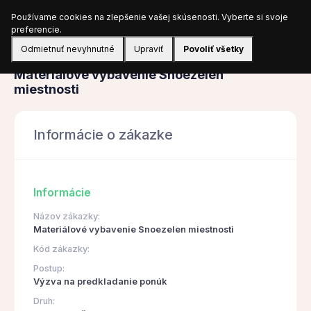
Používame cookies na zlepšenie vašej skúsenosti. Vyberte si svoje
Prihlásiť sa
preferencie.
Odmietnuť nevyhnutné
Upraviť
Povoliť všetky
Obstarávanie
Materiálové vybavenie Snoezelen
miestnosti
Informácie o zákazke
Informácie
Názov zákazky:
Materiálové vybavenie Snoezelen miestnosti
Kód zákazky:
Postup:
Výzva na predkladanie ponúk
Druh: