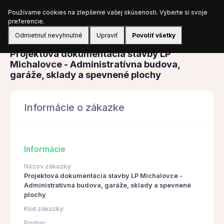
Používame cookies na zlepšenie vašej skúsenosti. Vyberte si svoje
Prihlásiť sa
preferencie.
Odmietnuť nevyhnutné
Upraviť
Povoliť všetky
Obstarávanie
Projektová dokumentácia stavby LP
Michalovce - Administratívna budova,
garáže, sklady a spevnené plochy
Informácie o zákazke
Informácie
Názov zákazky:
Projektová dokumentácia stavby LP Michalovce -
Administratívna budova, garáže, sklady a spevnené
plochy
Kód zákazky:
Postup: