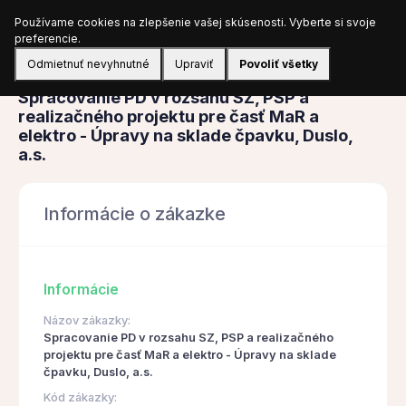
Používame cookies na zlepšenie vašej skúsenosti. Vyberte si svoje
Prihlásiť sa
preferencie.
Odmietnuť nevyhnutné
Upraviť
Povoliť všetky
Obstarávanie
Spracovanie PD v rozsahu SZ, PSP a
realizačného projektu pre časť MaR a
elektro - Úpravy na sklade čpavku, Duslo,
a.s.
Informácie o zákazke
Informácie
Názov zákazky:
Spracovanie PD v rozsahu SZ, PSP a realizačného
projektu pre časť MaR a elektro - Úpravy na sklade
čpavku, Duslo, a.s.
Kód zákazky: