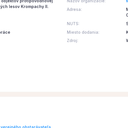
objektov protipovodňovej
Názov organizácie:
ých lesov Krompachy II.
Adresa:
NUTS:
práce
Miesto dodania:
Zdroj:
 verejného obstarávateľa