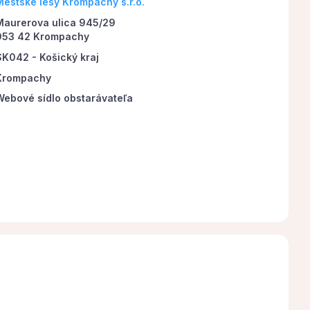
Mestské lesy Krompachy s.r.o.
Maurerova ulica 945/29
053 42 Krompachy
SK042 - Košický kraj
Krompachy
Webové sídlo obstarávateľa