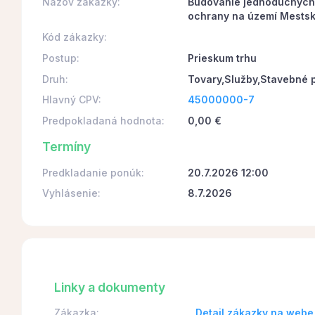
Názov zákazky:
Budovanie jednoduchých 
ochrany na území Mestsk
Kód zákazky:
Postup:
Prieskum trhu
Druh:
Tovary,Služby,Stavebné 
Hlavný CPV:
45000000-7
Predpokladaná hodnota:
0,00 €
Termíny
Predkladanie ponúk:
20.7.2026 12:00
Vyhlásenie:
8.7.2026
Linky a dokumenty
Zákazka:
Detail zákazky na webe