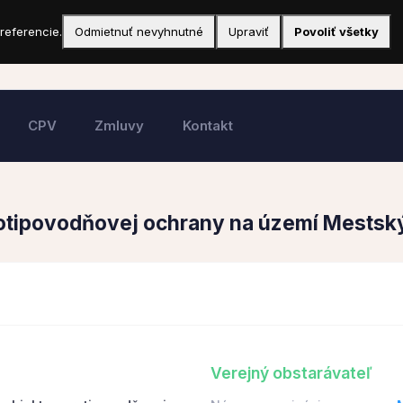
referencie.
Odmietnuť nevyhnutné
Upraviť
Povoliť všetky
CPV
Zmluvy
Kontakt
tipovodňovej ochrany na území Mestský
Verejný obstarávateľ