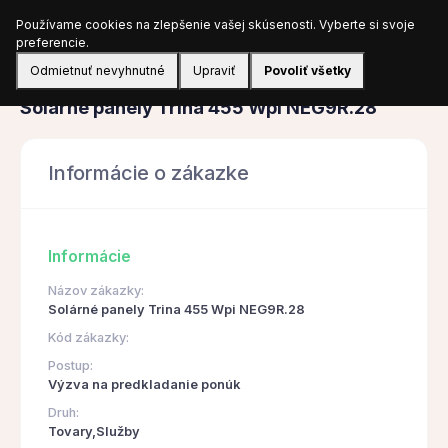
Používame cookies na zlepšenie vašej skúsenosti. Vyberte si svoje
Prihlásiť sa
preferencie.
Odmietnuť nevyhnutné
Upraviť
Povoliť všetky
Obstarávanie
Solárné panely Trina 455 Wpi NEG9R.28
Informácie o zákazke
Informácie
Názov zákazky:
Solárné panely Trina 455 Wpi NEG9R.28
Kód zákazky:
Postup:
Výzva na predkladanie ponúk
Druh:
Tovary,Služby