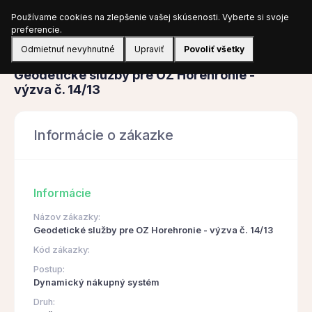
Používame cookies na zlepšenie vašej skúsenosti. Vyberte si svoje
Prihlásiť sa
preferencie.
Odmietnuť nevyhnutné
Upraviť
Povoliť všetky
Obstarávanie
Geodetické služby pre OZ Horehronie -
výzva č. 14/13
Informácie o zákazke
Informácie
Názov zákazky:
Geodetické služby pre OZ Horehronie - výzva č. 14/13
Kód zákazky:
Postup:
Dynamický nákupný systém
Druh: