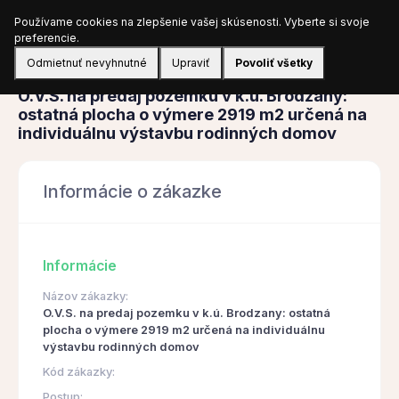
Používame cookies na zlepšenie vašej skúsenosti. Vyberte si svoje
Prihlásiť sa
preferencie.
Odmietnuť nevyhnutné
Upraviť
Povoliť všetky
Obstarávanie
O.V.S. na predaj pozemku v k.ú. Brodzany:
ostatná plocha o výmere 2919 m2 určená na
individuálnu výstavbu rodinných domov
Informácie o zákazke
Informácie
Názov zákazky:
O.V.S. na predaj pozemku v k.ú. Brodzany: ostatná
plocha o výmere 2919 m2 určená na individuálnu
výstavbu rodinných domov
Kód zákazky:
Postup: