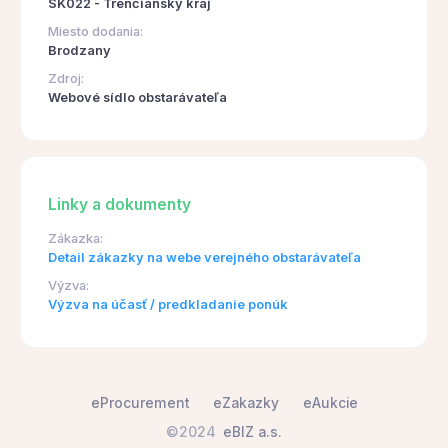
SK022 - Trenčiansky kraj
Miesto dodania:
Brodzany
Zdroj:
Webové sídlo obstarávateľa
Linky a dokumenty
Zákazka:
Detail zákazky na webe verejného obstarávateľa
Výzva:
Výzva na účasť / predkladanie ponúk
eProcurement
eZakazky
eAukcie
©2024
eBIZ a.s.