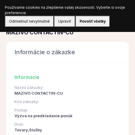
Používame cookies na zlepšenie vašej skúsenosti. Vyberte si svoje
Prihlásiť sa
preferencie.
Odmietnuť nevyhnutné
Upraviť
Povoliť všetky
Obstarávanie
MAZIVO CONTACTIN-CU
Informácie o zákazke
Informácie
Názov zákazky:
MAZIVO CONTACTIN-CU
Kód zákazky:
Postup:
Výzva na predkladanie ponúk
Druh:
Tovary,Služby