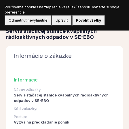
Používame cookies na zlepšenie vašej skúsenosti. Vyberte si svoje
Prihlásiť sa
preferencie.
Odmietnuť nevyhnutné
Upraviť
Povoliť všetky
Obstarávanie
Servis stáčacej stanice kvapalných
rádioaktívnych odpadov v SE-EBO
Informácie o zákazke
Informácie
Názov zákazky:
Servis stáčacej stanice kvapalných rádioaktívnych
odpadov v SE-EBO
Kód zákazky:
Postup:
Výzva na predkladanie ponúk