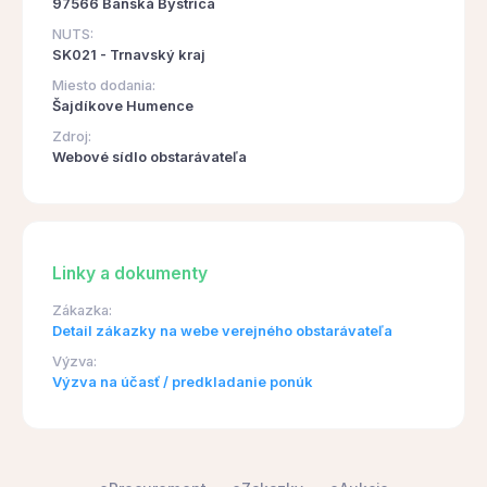
97566 Banská Bystrica
NUTS:
SK021 - Trnavský kraj
Miesto dodania:
Šajdíkove Humence
Zdroj:
Webové sídlo obstarávateľa
Linky a dokumenty
Zákazka:
Detail zákazky na webe verejného obstarávateľa
Výzva:
Výzva na účasť / predkladanie ponúk