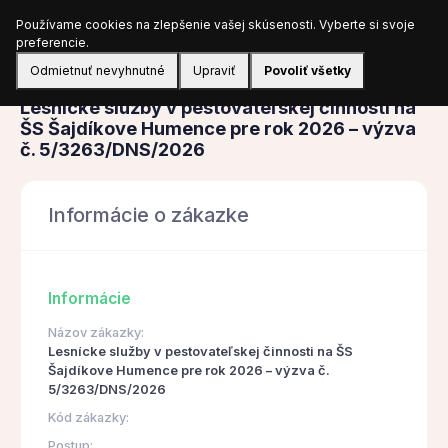
Používame cookies na zlepšenie vašej skúsenosti. Vyberte si svoje
Prihlásiť sa
preferencie.
Odmietnuť nevyhnutné
Upraviť
Povoliť všetky
Obstarávanie
Lesnícke služby v pestovateľskej činnosti na
ŠS Šajdíkove Humence pre rok 2026 – výzva
č. 5/3263/DNS/2026
Informácie o zákazke
Informácie
Názov zákazky:
Lesnícke služby v pestovateľskej činnosti na ŠS
Šajdíkove Humence pre rok 2026 – výzva č.
5/3263/DNS/2026
Kód zákazky:
Postup: