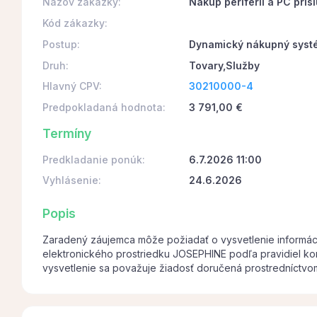
Názov zákazky:
Nákup periférií a PC prís
Kód zákazky:
Postup:
Dynamický nákupný syst
Druh:
Tovary,Služby
Hlavný CPV:
30210000-4
Predpokladaná hodnota:
3 791,00 €
Termíny
Predkladanie ponúk:
6.7.2026 11:00
Vyhlásenie:
24.6.2026
Popis
Zaradený záujemca môže požiadať o vysvetlenie informác
elektronického prostriedku JOSEPHINE podľa pravidiel 
vysvetlenie sa považuje žiadosť doručená prostredníctv