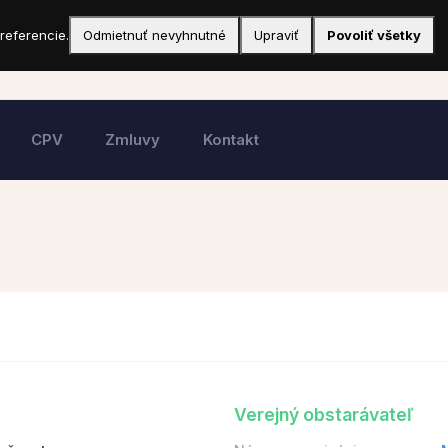
referencie.
Odmietnuť nevyhnutné
Upraviť
Povoliť všetky
CPV
Zmluvy
Kontakt
Verejný obstarávateľ