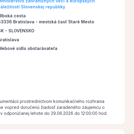
Ministerstvo zahraničných vecí a európskych
áležitostí Slovenskej republiky
Hlboká cesta
83336 Bratislava - mestská časť Staré Mesto
SK - SLOVENSKO
Bratislava
Webové sídlo obstarávateľa
kumentácii prostredníctvom komunikačného rozhrania
čne vopred doručenú žiadosť zaradeného záujemcu o
v odporúčanej lehote do 29.06.2026 do 12:00:00 hod.