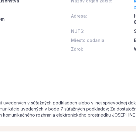
lušenstva
Názov organizácie:
z
Adresa:
ém
NUTS:
Miesto dodania:
Zdroj:
ií uvedených v súťažných podkladoch alebo v inej sprievodnej do
komunikácie uvedených v bode 7 súťažných podkladov; Za dostato
om komunikačného rozhrania elektronického prostriedku JOSEPHINE 