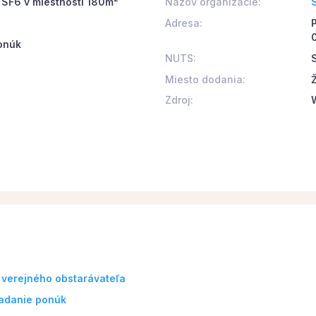
e SF6 v miestnosti 180m²
Názov organizácie:
Adresa:
P
onúk
NUTS:
Miesto dodania:
Ž
Zdroj:
 verejného obstarávateľa
ladanie ponúk