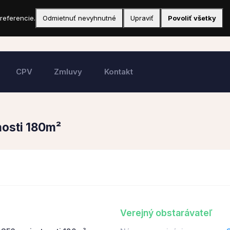
referencie.
Odmietnuť nevyhnutné
Upraviť
Povoliť všetky
CPV
Zmluvy
Kontakt
nosti 180m²
Verejný obstarávateľ