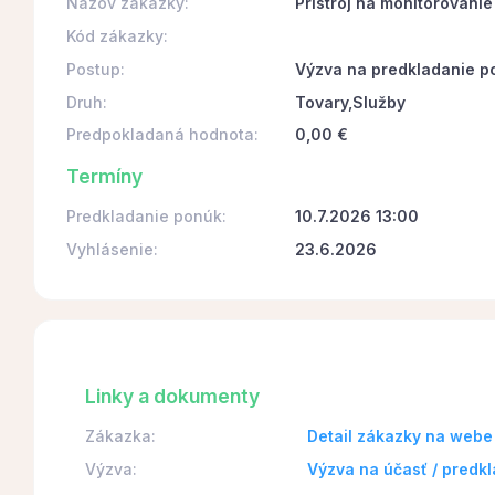
Názov zákazky:
Pristroj na monitorovani
Kód zákazky:
Postup:
Výzva na predkladanie p
Druh:
Tovary,Služby
Predpokladaná hodnota:
0,00 €
Termíny
Predkladanie ponúk:
10.7.2026 13:00
Vyhlásenie:
23.6.2026
Linky a dokumenty
Zákazka:
Detail zákazky na webe
Výzva:
Výzva na účasť / predk