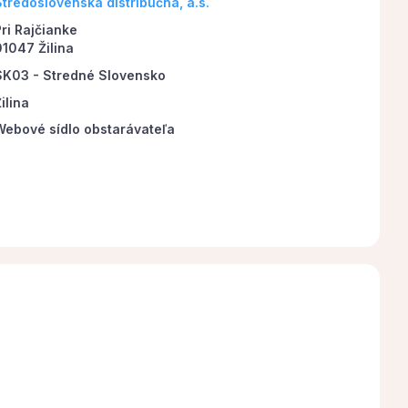
Stredoslovenská distribučná, a.s.
ri Rajčianke
01047 Žilina
SK03 - Stredné Slovensko
ilina
Webové sídlo obstarávateľa