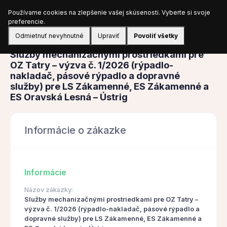
Používame cookies na zlepšenie vašej skúsenosti. Vyberte si svoje
Prihlásiť sa
preferencie.
Odmietnuť nevyhnutné
Upraviť
Povoliť všetky
Obstarávanie
Služby mechanizačnými prostriedkami pre
OZ Tatry – výzva č. 1/2026 (rýpadlo-
nakladač, pásové rýpadlo a dopravné
služby) pre LS Zákamenné, ES Zákamenné a
ES Oravská Lesná – Ústrig
Informácie o zákazke
Informácie
Názov zákazky:
Služby mechanizačnými prostriedkami pre OZ Tatry –
výzva č. 1/2026 (rýpadlo-nakladač, pásové rýpadlo a
dopravné služby) pre LS Zákamenné, ES Zákamenné a