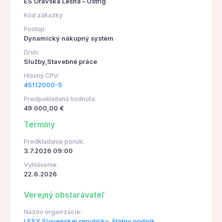
ES Oravská Lesná – Ústrig
Kód zákazky:
Postup:
Dynamický nákupný systém
Druh:
Služby,Stavebné práce
Hlavný CPV:
45112000-5
Predpokladaná hodnota:
49 000,00 €
Termíny
Predkladanie ponúk:
3.7.2026 09:00
Vyhlásenie:
22.6.2026
Verejný obstarávateľ
Názov organizácie:
LESY Slovenskej republiky, štátny podnik