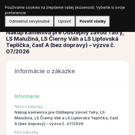
Používame cookies na zlepšenie vašej skúsenosti. Vyberte si svoje
Prihlásiť sa
preferencie.
Odmietnuť nevyhnutné
Upraviť
Povoliť všetky
Obstarávanie
Nákup kameniva pre Odštepný závod Tatry,
LS Malužiná, LS Čierny Váh a LS Liptovská
Teplička, časť A (bez dopravy) – výzva č.
07/2026
Informácie o zákazke
Informácie
Názov zákazky:
Nákup kameniva pre Odštepný závod Tatry, LS
Malužiná, LS Čierny Váh a LS Liptovská Teplička, časť
A (bez dopravy) – výzva č. 07/2026
Kód zákazky: