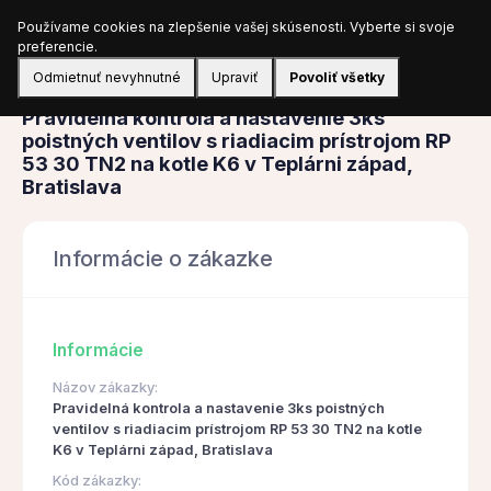
Používame cookies na zlepšenie vašej skúsenosti. Vyberte si svoje
Prihlásiť sa
preferencie.
Odmietnuť nevyhnutné
Upraviť
Povoliť všetky
Obstarávanie
Pravidelná kontrola a nastavenie 3ks
poistných ventilov s riadiacim prístrojom RP
53 30 TN2 na kotle K6 v Teplárni západ,
Bratislava
Informácie o zákazke
Informácie
Názov zákazky:
Pravidelná kontrola a nastavenie 3ks poistných
ventilov s riadiacim prístrojom RP 53 30 TN2 na kotle
K6 v Teplárni západ, Bratislava
Kód zákazky: