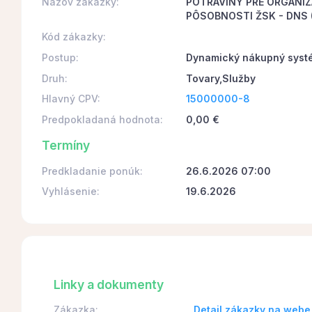
Názov zákazky:
POTRAVINY PRE ORGANIZ
PÔSOBNOSTI ŽSK - DNS (
Kód zákazky:
Postup:
Dynamický nákupný syst
Druh:
Tovary,Služby
Hlavný CPV:
15000000-8
Predpokladaná hodnota:
0,00 €
Termíny
Predkladanie ponúk:
26.6.2026 07:00
Vyhlásenie:
19.6.2026
Linky a dokumenty
Zákazka:
Detail zákazky na webe