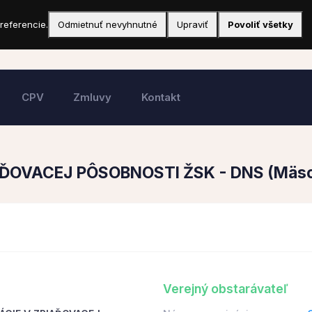
referencie.
Odmietnuť nevyhnutné
Upraviť
Povoliť všetky
CPV
Zmluvy
Kontakt
ĎOVACEJ PÔSOBNOSTI ŽSK - DNS (Mäso
Verejný obstarávateľ