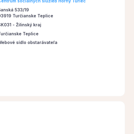
Centrum sociálnych služieb Horný Turiec
Banská 533/19
03919 Turčianske Teplice
K031 - Žilinský kraj
Turčianske Teplice
Webové sídlo obstarávateľa