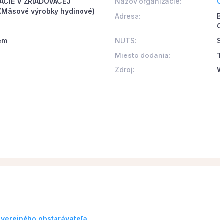
ÁCIE V ZRIAĎOVACEJ
Názov organizácie:
Mäsové výrobky hydinové)
Adresa:
ém
NUTS:
S
Miesto dodania:
Zdroj:
 verejného obstarávateľa