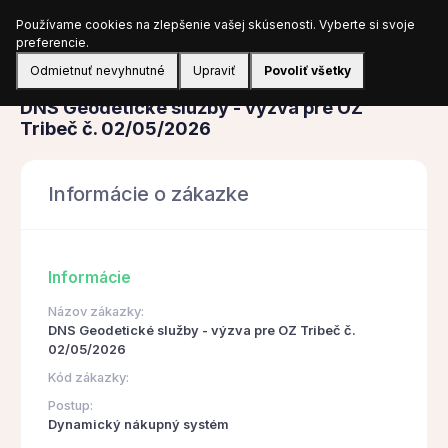
Používame cookies na zlepšenie vašej skúsenosti. Vyberte si svoje
Prihlásiť sa
preferencie.
Odmietnuť nevyhnutné
Upraviť
Povoliť všetky
Obstarávanie
DNS Geodetické služby - výzva pre OZ
Tribeč č. 02/05/2026
Informácie o zákazke
Informácie
Názov zákazky:
DNS Geodetické služby - výzva pre OZ Tribeč č.
02/05/2026
Kód zákazky:
Postup:
Dynamický nákupný systém