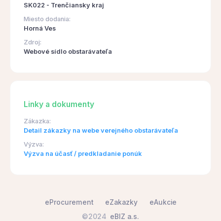
SK022 - Trenčiansky kraj
Miesto dodania:
Horná Ves
Zdroj:
Webové sídlo obstarávateľa
Linky a dokumenty
Zákazka:
Detail zákazky na webe verejného obstarávateľa
Výzva:
Výzva na účasť / predkladanie ponúk
eProcurement
eZakazky
eAukcie
©2024
eBIZ a.s.