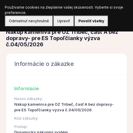
Používame cookies na zlepšenie vašej skúsenosti. Vyberte si svoje
Prihlásiť sa
preferencie.
Odmietnuť nevyhnutné
Upraviť
Povoliť všetky
Obstarávanie
Nákup kameniva pre OZ Tribeč, časť A bez
dopravy- pre ES Topoľčianky výzva
č.04/05/2026
Informácie o zákazke
Informácie
Názov zákazky:
Nákup kameniva pre OZ Tribeč, časť A bez dopravy-
pre ES Topoľčianky výzva č.04/05/2026
Kód zákazky:
Postup:
Dynamický nákupný systém