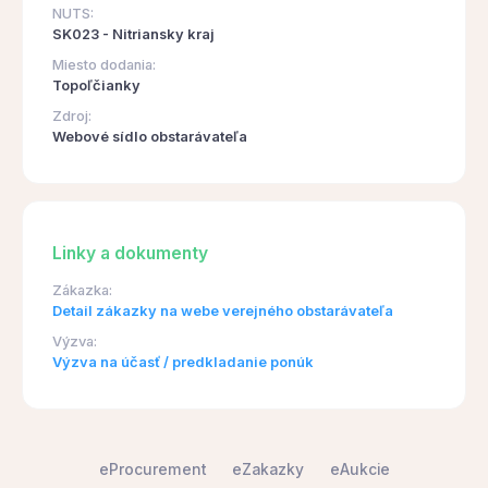
NUTS:
SK023 - Nitriansky kraj
Miesto dodania:
Topoľčianky
Zdroj:
Webové sídlo obstarávateľa
Linky a dokumenty
Zákazka:
Detail zákazky na webe verejného obstarávateľa
Výzva:
Výzva na účasť / predkladanie ponúk
eProcurement
eZakazky
eAukcie