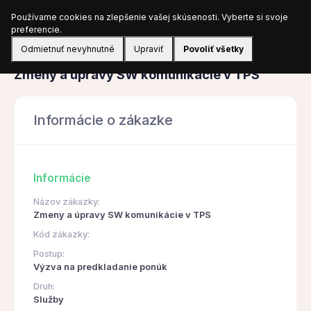
Používame cookies na zlepšenie vašej skúsenosti. Vyberte si svoje
Prihlásiť sa
preferencie.
Odmietnuť nevyhnutné
Upraviť
Povoliť všetky
Obstarávanie
Zmeny a úpravy SW komunikácie v TPS
Informácie o zákazke
Informácie
Názov zákazky:
Zmeny a úpravy SW komunikácie v TPS
Kód zákazky:
Postup:
Výzva na predkladanie ponúk
Druh:
Služby