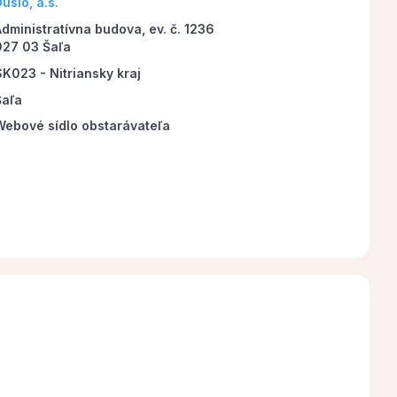
uslo, a.s.
Administratívna budova, ev. č. 1236
927 03 Šaľa
SK023 - Nitriansky kraj
Šaľa
Webové sídlo obstarávateľa