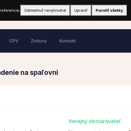
referencie.
Odmietnuť nevyhnutné
Upraviť
Povoliť všetky
CPV
Zmluvy
Kontakt
iadenie na spaľovni
Verejný obstarávateľ