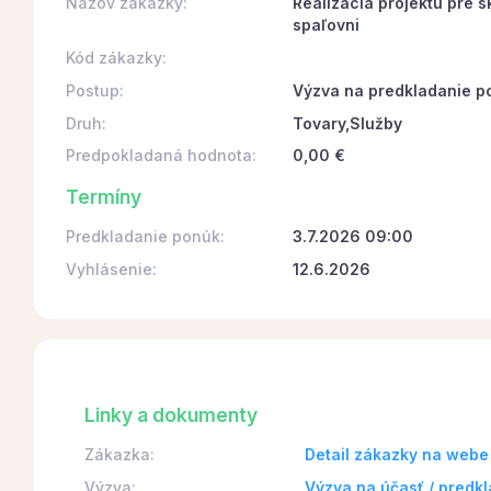
Názov zákazky:
Realizácia projektu pre 
spaľovni
Kód zákazky:
Postup:
Výzva na predkladanie p
Druh:
Tovary,Služby
Predpokladaná hodnota:
0,00 €
Termíny
Predkladanie ponúk:
3.7.2026 09:00
Vyhlásenie:
12.6.2026
Linky a dokumenty
Zákazka:
Detail zákazky na webe
Výzva:
Výzva na účasť / predk