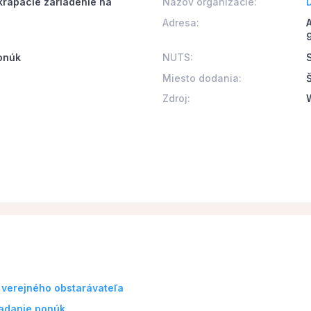
skrápacie zariadenie na
Názov organizácie:
D
Adresa:
onúk
NUTS:
Miesto dodania:
Zdroj:
 verejného obstarávateľa
ladanie ponúk