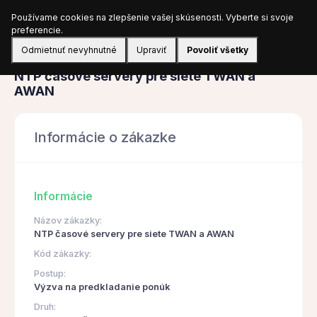
Používame cookies na zlepšenie vašej skúsenosti. Vyberte si svoje
Prihlásiť sa
preferencie.
Odmietnuť nevyhnutné
Upraviť
Povoliť všetky
Obstarávanie
NTP časové servery pre siete TWAN a
AWAN
Informácie o zákazke
Informácie
Názov zákazky:
NTP časové servery pre siete TWAN a AWAN
Kód zákazky:
Postup:
Výzva na predkladanie ponúk
Druh: