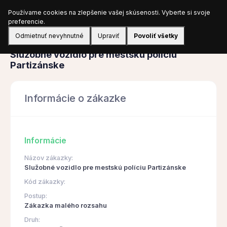
Používame cookies na zlepšenie vašej skúsenosti. Vyberte si svoje
Prihlásiť sa
preferencie.
Odmietnuť nevyhnutné
Upraviť
Povoliť všetky
Obstarávanie
Služobné vozidlo pre mestskú políciu
Partizánske
Informácie o zákazke
Informácie
Názov zákazky:
Služobné vozidlo pre mestskú políciu Partizánske
Kód zákazky:
Postup:
Zákazka malého rozsahu
Druh: