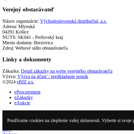
Verejný obstarávateľ
Názov organizácie:
Východoslovenská distribučná, a.s.
Adresa:
Mlynská
04291 Košice
NUTS:
SK041 - Prešovský kraj
Miesto dodania:
Brezovica
Zdroj:
Webové sídlo obstarávateľa
Linky a dokumenty
Zákazka:
Detail zákazky na webe verejného obstarávateľa
Výzva:
Výzva na účasť / predkladanie ponúk
©2024
eBIZ a.s.
eProcurement
eZakazky
eAukcie
Vyhlásené
Ukončené
Používame cookies na zlepšenie vašej skúsenosti. Vyberte si svoje 
Obstarávatelia
CPV