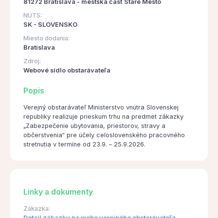
81272 Bratislava - mestská časť Staré Mesto
NUTS:
SK - SLOVENSKO
Miesto dodania:
Bratislava
Zdroj:
Webové sídlo obstarávateľa
Popis
Verejný obstarávateľ Ministerstvo vnútra Slovenskej
republiky realizuje prieskum trhu na predmet zákazky
„Zabezpečenie ubytovania, priestorov, stravy a
občerstvenia“ pre účely celoslovenského pracovného
stretnutia v termíne od 23.9. – 25.9.2026.
Linky a dokumenty
Zákazka:
Detail zákazky na webe verejného obstarávateľa