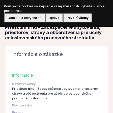
Používame cookies na zlepšenie vašej skúsenosti. Vyberte si svoje
Prihlásiť sa
preferencie.
Odmietnuť nevyhnutné
Upraviť
Povoliť všetky
Obstarávanie
Prieskum trhu - Zabezpečenie ubytovania,
priestorov, stravy a občerstvenia pre účely
celoslovenského pracovného stretnutia
Informácie o zákazke
Informácie
Názov zákazky:
Prieskum trhu - Zabezpečenie ubytovania, priestorov,
stravy a občerstvenia pre účely celoslovenského
pracovného stretnutia
Kód zákazky:
Postup: