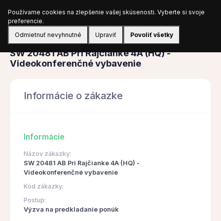
Používame cookies na zlepšenie vašej skúsenosti. Vyberte si svoje
Prihlásiť sa
preferencie.
Odmietnuť nevyhnutné
Upraviť
Povoliť všetky
Obstarávanie
SW 20481 AB Pri Rajčianke 4A (HQ) -
Videokonferenčné vybavenie
Informácie o zákazke
Informácie
Názov zákazky:
SW 20481 AB Pri Rajčianke 4A (HQ) -
Videokonferenčné vybavenie
Kód zákazky:
Postup:
Výzva na predkladanie ponúk