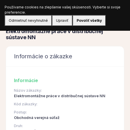
Používame cookies na zlepšenie vašej skúsenosti. Vyberte si svoje
Prihlásiť sa
preferencie.
Odmietnuť nevyhnutné
Upraviť
Povoliť všetky
Obstarávanie
Elektromontážne práce v distribučnej
sústave NN
Informácie o zákazke
Informácie
Názov zákazky:
Elektromontážne práce v distribučnej sústave NN
Kód zákazky:
Postup:
Obchodná verejná súťaž
Druh: