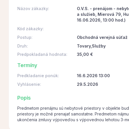
Názov zákazky:
O.V.S. - prenájom - neby
a služieb, Mierová 79, H
16.06.2026, 13:00 hod.)
Kód zákazky:
Postup:
Obchodná verejná súťaž
Druh:
Tovary,Služby
Predpokladaná hodnota:
35,00 €
Termíny
Predkladanie ponúk:
16.6.2026 13:00
Vyhlásenie:
29.5.2026
Popis
Predmetom prenájmu sú nebytové priestory v objekte budo
priestory je možné prenajať samostatne. Predmetom nájmu
ukončenia zmluvy výpoveďou s výpovednou lehotou 3-m