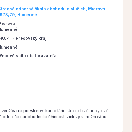
Stredná odborná škola obchodu a služieb, Mierová
1973/79, Humenné
Mierová
Humenné
SK041 - Prešovský kraj
Humenné
Webové sídlo obstarávateľa
yužívania priestorov: kancelárie. Jednotlivé nebytové
tú odo dňa nadobudnutia účinnosti zmluvy s možnosťou