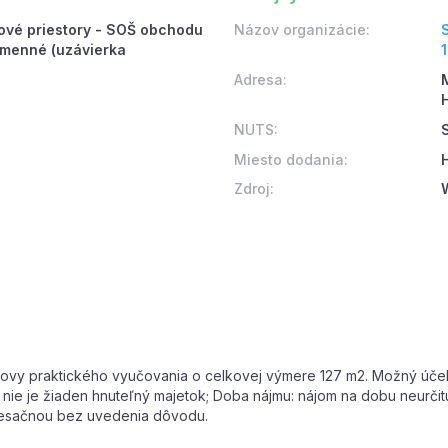
tové priestory - SOŠ obchodu
Názov organizácie:
umenné (uzávierka
Adresa:
NUTS:
Miesto dodania:
Zdroj:
vy praktického vyučovania o celkovej výmere 127 m2. Možný účel v
 nie je žiaden hnuteľný majetok; Doba nájmu: nájom na dobu neurči
esačnou bez uvedenia dôvodu.