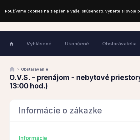
Používame cookies na zlepšenie vašej skúsenosti. Vyberte si svoje p
Vyhlásené
Ukončené
Obstarávatelia
Obstarávanie
O.V.S. - prenájom - nebytové priesto
13:00 hod.)
Informácie o zákazke
Informácie