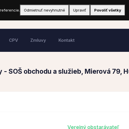
referencie.
Odmietnuť nevyhnutné
Upraviť
Povoliť všetky
CPV
Zmluvy
Kontakt
ry - SOŠ obchodu a služieb, Mierová 79,
Verejný obstarávateľ