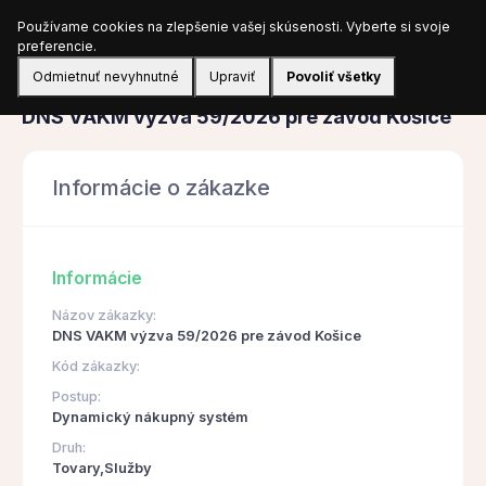
Používame cookies na zlepšenie vašej skúsenosti. Vyberte si svoje
Prihlásiť sa
preferencie.
Odmietnuť nevyhnutné
Upraviť
Povoliť všetky
Obstarávanie
DNS VAKM výzva 59/2026 pre závod Košice
Informácie o zákazke
Informácie
Názov zákazky:
DNS VAKM výzva 59/2026 pre závod Košice
Kód zákazky:
Postup:
Dynamický nákupný systém
Druh:
Tovary,Služby