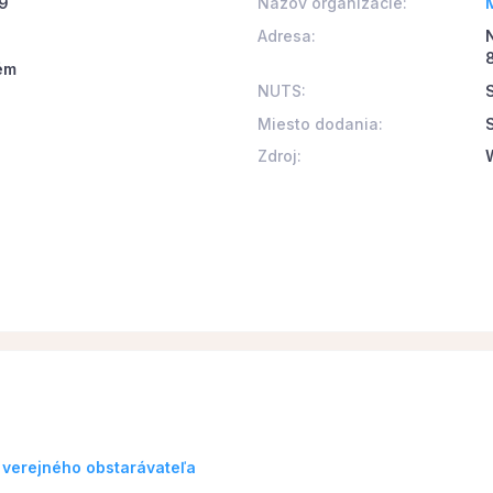
 9
Názov organizácie:
Adresa:
ém
NUTS:
Miesto dodania:
Zdroj:
 verejného obstarávateľa