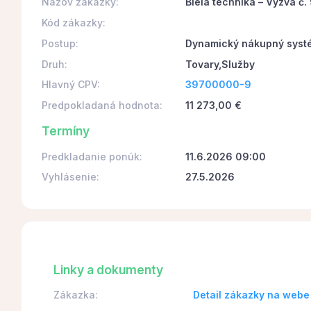
Názov zákazky:
Biela technika – Výzva č.
Kód zákazky:
Postup:
Dynamický nákupný syst
Druh:
Tovary,Služby
Hlavný CPV:
39700000-9
Predpokladaná hodnota:
11 273,00 €
Termíny
Predkladanie ponúk:
11.6.2026 09:00
Vyhlásenie:
27.5.2026
Linky a dokumenty
Zákazka:
Detail zákazky na webe