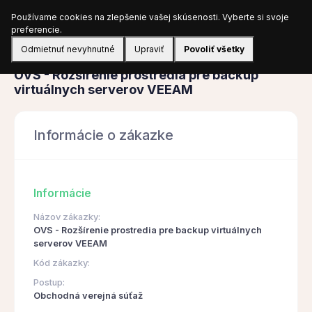
Používame cookies na zlepšenie vašej skúsenosti. Vyberte si svoje
Prihlásiť sa
preferencie.
Odmietnuť nevyhnutné
Upraviť
Povoliť všetky
Obstarávanie
OVS - Rozšírenie prostredia pre backup
virtuálnych serverov VEEAM
Informácie o zákazke
Informácie
Názov zákazky:
OVS - Rozšírenie prostredia pre backup virtuálnych
serverov VEEAM
Kód zákazky:
Postup:
Obchodná verejná súťaž