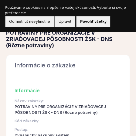
Používame cookies na zlepšenie vašej skúsenosti. Vyberte si svoje
Prihlásiť sa
preferencie.
Odmietnuť nevyhnutné
Upraviť
Povoliť všetky
Obstarávanie
POTRAVINY PRE ORGANIZÁCIE V
ZRIAĎOVACEJ PÔSOBNOSTI ŽSK - DNS
(Rôzne potraviny)
Informácie o zákazke
Informácie
Názov zákazky:
POTRAVINY PRE ORGANIZÁCIE V ZRIAĎOVACEJ
PÔSOBNOSTI ŽSK - DNS (Rôzne potraviny)
Kód zákazky:
Postup:
Dynamický nákupný systém