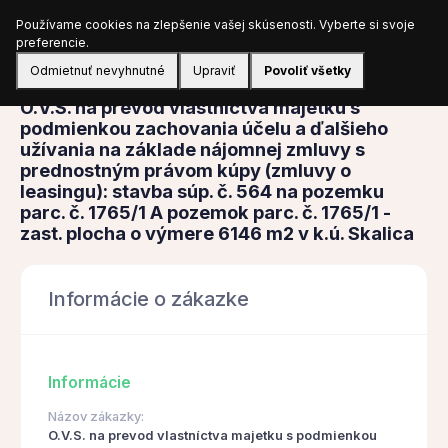
Používame cookies na zlepšenie vašej skúsenosti. Vyberte si svoje
Prihlásiť sa
preferencie.
Odmietnuť nevyhnutné
Upraviť
Povoliť všetky
Obstarávanie
O.V.S. na prevod vlastníctva majetku s
podmienkou zachovania účelu a ďalšieho
užívania na základe nájomnej zmluvy s
prednostným právom kúpy (zmluvy o
leasingu): stavba súp. č. 564 na pozemku
parc. č. 1765/1 A pozemok parc. č. 1765/1 -
zast. plocha o výmere 6146 m2 v k.ú. Skalica
Informácie o zákazke
Informácie
Názov zákazky:
O.V.S. na prevod vlastníctva majetku s podmienkou