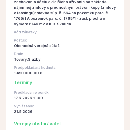
zachovania účelu a ďalšieho užívania na základe
nájomnej zmluvy s prednostným právom kúpy (zmluvy
o leasingu): stavba súp. č. 564 na pozemku parc. č.
1765/1 A pozemok parc. č. 1765/1 - zast. plocha o
výmere 6146 m2 v k.ú. Skalica
Kód zákazky:
Postup:
Obchodná verejná súťaž
Druh:
Tovary,Služby
Predpokladaná hodnota:
1 450 000,00 €
Termíny
Predkladanie ponúk:
17.6.2026 11:00
Vyhlásenie:
21.5.2026
Verejný obstarávateľ