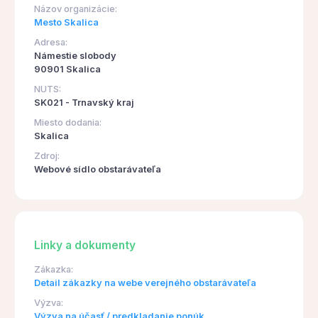
Názov organizácie:
Mesto Skalica
Adresa:
Námestie slobody
90901 Skalica
NUTS:
SK021 - Trnavský kraj
Miesto dodania:
Skalica
Zdroj:
Webové sídlo obstarávateľa
Linky a dokumenty
Zákazka:
Detail zákazky na webe verejného obstarávateľa
Výzva:
Výzva na účasť / predkladanie ponúk