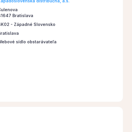
Západoslovenská distribučná, a.s.
Čulenova
81647 Bratislava
SK02 - Západné Slovensko
Bratislava
Webové sídlo obstarávateľa