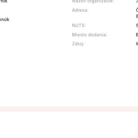
rník
Názov organizácie:
Adresa:
onúk
NUTS:
Miesto dodania:
Zdroj: