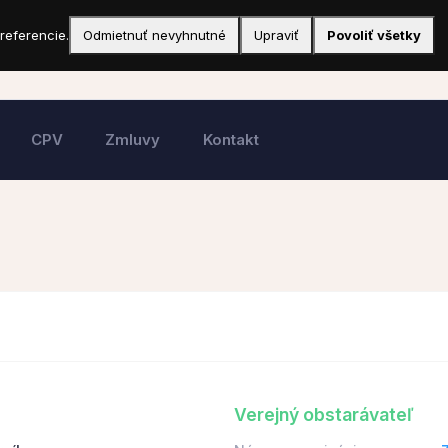
referencie.
Odmietnuť nevyhnutné
Upraviť
Povoliť všetky
CPV
Zmluvy
Kontakt
Verejný obstarávateľ