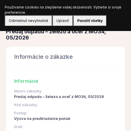
Používame cookies na zlepšenie vašej skúsenosti. Vyberte si svoje
Prihlásiť sa
preferencie.
Odmietnuť nevyhnutné
Upraviť
Povoliť všetky
Obstarávanie
Predaj odpadu – železo a oceľ z MO34,
05/2026
Informácie o zákazke
Informácie
Názov zákazky:
Predaj odpadu – železo a oceľ z MO34, 05/2026
Kód zákazky:
Postup:
Výzva na predkladanie ponúk
Druh: