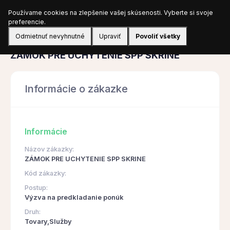
Používame cookies na zlepšenie vašej skúsenosti. Vyberte si svoje
Prihlásiť sa
preferencie.
Odmietnuť nevyhnutné
Upraviť
Povoliť všetky
Obstarávanie
ZÁMOK PRE UCHYTENIE SPP SKRINE
Informácie o zákazke
Informácie
Názov zákazky:
ZÁMOK PRE UCHYTENIE SPP SKRINE
Kód zákazky:
Postup:
Výzva na predkladanie ponúk
Druh:
Tovary,Služby